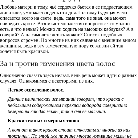
Любовь матери к тому, чьё сердечко бьется в ее подрастающем
животике, умножается день ото дня. Поэтому будущая мама
опасается всего на свете, ведь, сама того не зная, она может
навредить крохе. Возникает множество вопросов: что можно
есть, а что нельзя? Можно ли ходить на высоких каблуках? А в
солярий? А на самолете летать можно? Список подобных
вопросов огромен. Но многие из них связаны с внешним видом
женщины, ведь в эту замечательную пору ее жизни ей так
хочется быть красивой.
За и против изменения цвета волос
Однозначно сказать здесь нельзя, ведь речь может идти о разных
случаях. Ознакомимся с некоторыми из них.
Легкое осветление волос
.
Данные клинических испытаний говорят, что краски с
небольшим содержанием перекиси водорода совершенно
безвредны как для мамы, так и для ее малыша
.
Краски темных и черных тонов
.
А вот от таких красок стоит отказаться: многие из них
токсичны. По этой же причине многие кормящие мамы не